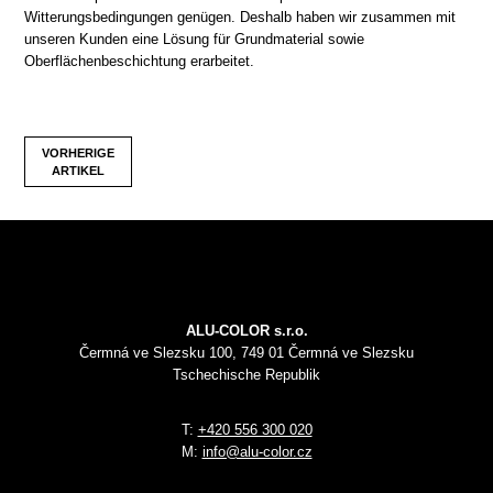
Witterungsbedingungen genügen. Deshalb haben wir zusammen mit
unseren Kunden eine Lösung für Grundmaterial sowie
Oberflächenbeschichtung erarbeitet.
VORHERIGE
ARTIKEL
ALU-COLOR s.r.o.
Čermná ve Slezsku 100, 749 01 Čermná ve Slezsku
Tschechische Republik
T:
+420 556 300 020
M:
info@alu-color.cz