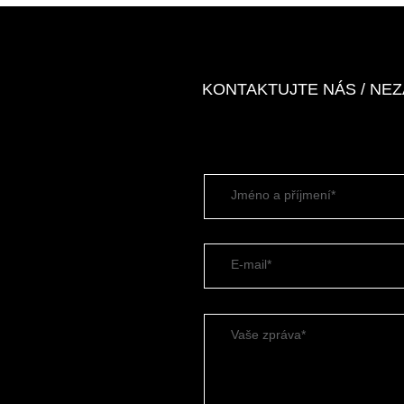
KONTAKTUJTE NÁS / NE
Jméno a příjmení*
E-mail*
Vaše zpráva*