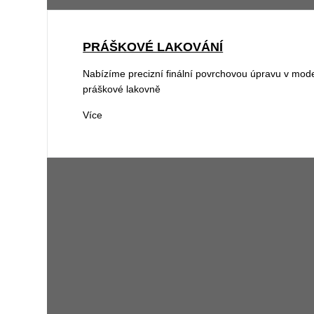
PRÁŠKOVÉ LAKOVÁNÍ
Nabízíme precizní finální povrchovou úpravu v moder
práškové lakovně
Více