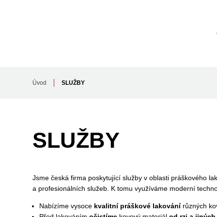
Úvod
SLUŽBY
SLUŽBY
Jsme česká firma poskytující služby v oblasti práškového la
a profesionálních služeb. K tomu využíváme moderní technol
Nabízíme vysoce
kvalitní práškové lako
vání
různých kov
Před lakováním
očistíme
kovový materiál
od rzi a jiných