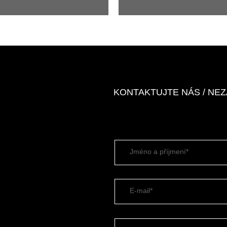
KONTAKTUJTE NÁS / NE
Jméno a příjmení*
E-mail*