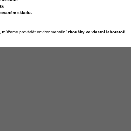
ku.
rovaném skladu.
ka, můžeme provádět environmentální
zkoušky ve vlastní laboratoři