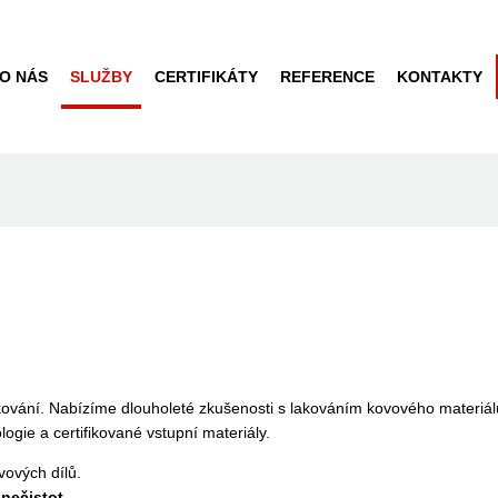
O NÁS
SLUŽBY
CERTIFIKÁTY
REFERENCE
KONTAKTY
kování. Nabízíme dlouholeté zkušenosti s lakováním kovového materiálu. 
ogie a certifikované vstupní materiály.
ových dílů.
 nečistot.