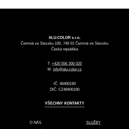
ALU-COLOR s.r.o.
Čermná ve Slezsku 100, 749 01 Čermná ve Slezsku
Česká republika
T:
+420 556 300 020
M:
info@alu-color.cz
IČ:
48400190
DIČ:
CZ48400190
VŠECHNY KONTAKTY
O NÁS
SLUŽBY