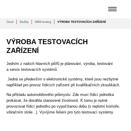
Úvod
Služby
DBM testing
VÝROBA TESTOVACÍCH ZAŘÍZENÍ
VÝROBA TESTOVACÍCH
ZAŘÍZENÍ
Jedním z našich hlavních pilířů je plánování, výroba, testování
a servis testovacích systémů.
Jedná se především o elektronické systémy, které jsou nezbytné
například pro provoz řídicích zařízení při kvalifikačních zkouškách.
Na příkladu automobilového průmyslu: Zde musí řídicí jednotka
prokázat, že dosáhla stanovené životnosti. K tomu je nutné
provozovat řídicí jednotku po vypočítanou dobu (v teplotní komoře,
vibračním stole...). Vyvíjíme řešení pro tyto testovací systémy.